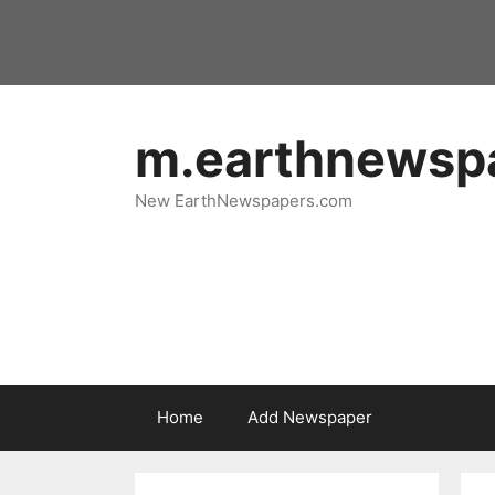
Skip
to
content
m.earthnewsp
New EarthNewspapers.com
Home
Add Newspaper