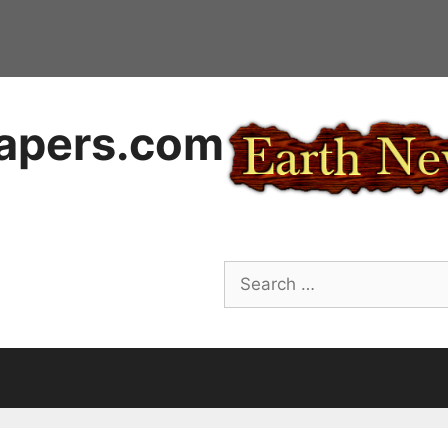
apers.com
Search
for: