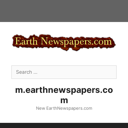
Skip
to
content
Search
for:
m.earthnewspapers.co
m
New EarthNewspapers.com