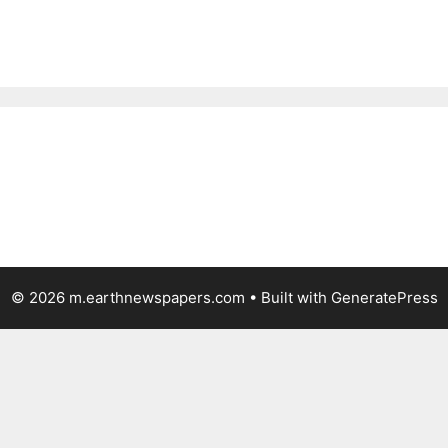
© 2026 m.earthnewspapers.com
• Built with
GeneratePress