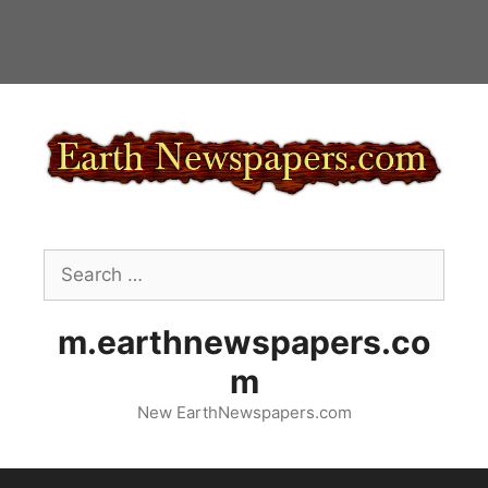
Skip
to
content
Search
for:
m.earthnewspapers.co
m
New EarthNewspapers.com