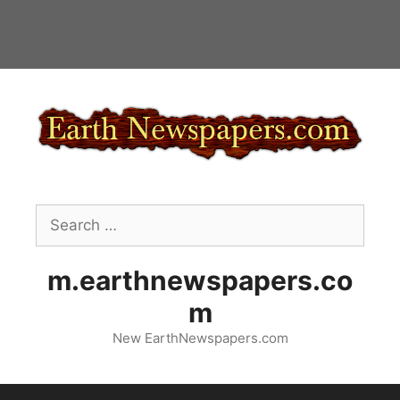
Skip
to
content
Search
for:
m.earthnewspapers.co
m
New EarthNewspapers.com