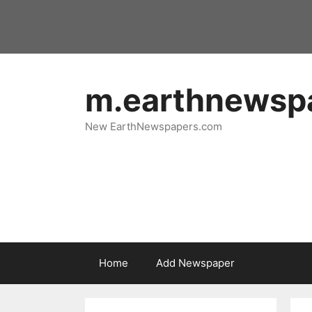
Skip
to
content
m.earthnewsp
New EarthNewspapers.com
Home
Add Newspaper