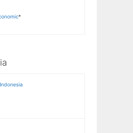
conomic
*
ia