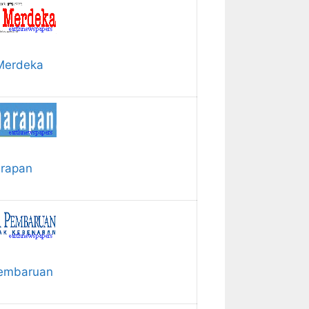
Merdeka
arapan
embaruan