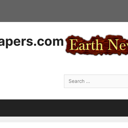
apers.com
Search
for: