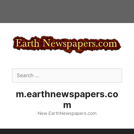
Skip
to
content
Search
for:
m.earthnewspapers.co
m
New EarthNewspapers.com