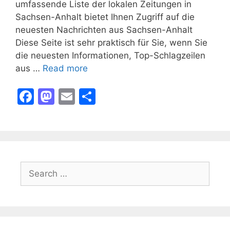
umfassende Liste der lokalen Zeitungen in
Sachsen-Anhalt bietet Ihnen Zugriff auf die
neuesten Nachrichten aus Sachsen-Anhalt
Diese Seite ist sehr praktisch für Sie, wenn Sie
die neuesten Informationen, Top-Schlagzeilen
aus …
Read more
F
M
E
S
a
a
m
h
c
st
ai
ar
e
o
l
e
b
d
Search
o
o
for:
o
n
k