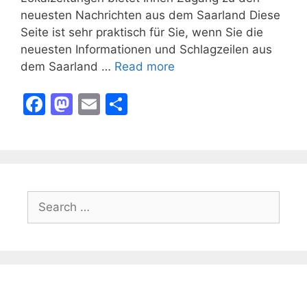
neuesten Nachrichten aus dem Saarland Diese
Seite ist sehr praktisch für Sie, wenn Sie die
neuesten Informationen und Schlagzeilen aus
dem Saarland …
Read more
F
M
E
S
a
a
m
h
c
st
ai
ar
e
o
l
e
b
d
Search
o
o
for:
o
n
k