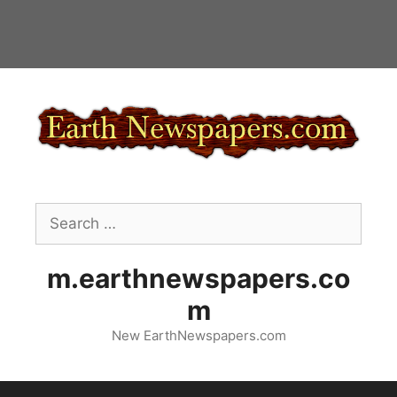
Skip
to
content
Search
for:
m.earthnewspapers.co
m
New EarthNewspapers.com