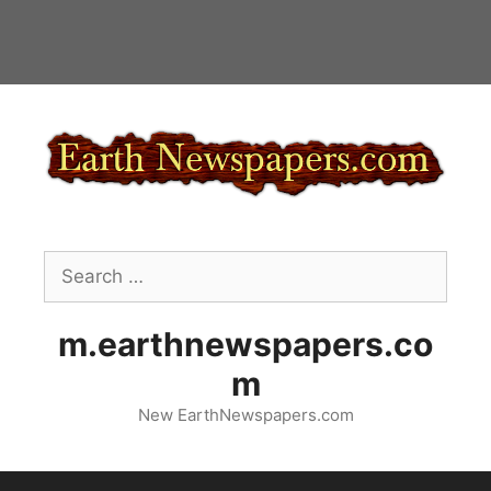
Skip
to
content
Search
for:
m.earthnewspapers.co
m
New EarthNewspapers.com