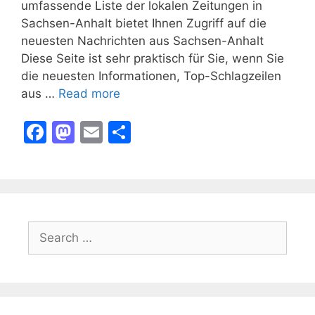
umfassende Liste der lokalen Zeitungen in
Sachsen-Anhalt bietet Ihnen Zugriff auf die
neuesten Nachrichten aus Sachsen-Anhalt
Diese Seite ist sehr praktisch für Sie, wenn Sie
die neuesten Informationen, Top-Schlagzeilen
aus …
Read more
F
M
E
S
a
a
m
h
c
st
ai
ar
e
o
l
e
b
d
Search
o
o
for:
o
n
k