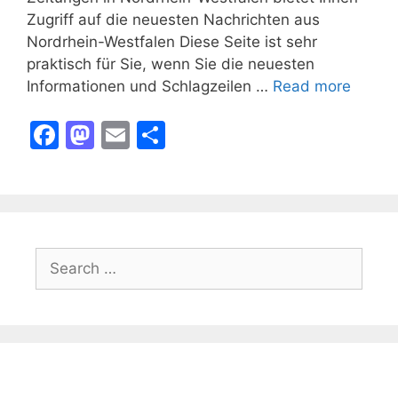
Zugriff auf die neuesten Nachrichten aus
Nordrhein-Westfalen Diese Seite ist sehr
praktisch für Sie, wenn Sie die neuesten
Informationen und Schlagzeilen …
Read more
F
M
E
S
a
a
m
h
c
st
ai
ar
e
o
l
e
b
d
Search
o
o
for:
o
n
k