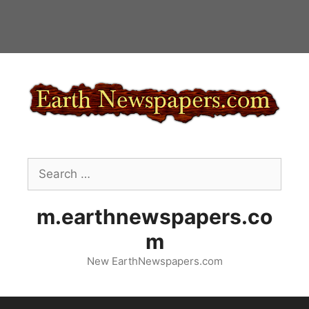
Skip
to
content
Search
for:
m.earthnewspapers.co
m
New EarthNewspapers.com